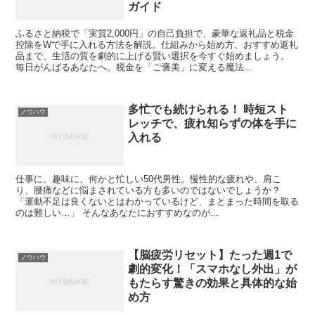
ガイド
ふるさと納税で「実質2,000円」の自己負担で、豪華な返礼品と税金
控除をWで手に入れる方法を解説。仕組みから始め方、おすすめ返礼
品まで、生活の質を劇的に上げる賢い選択を今すぐ始めましょう。
毎日がんばるあなたへ。税金を「ご褒美」に変える魔法...
多忙でも続けられる！ 時短スト
ノウハウ
レッチで、疲れ知らずの体を手に
入れる
仕事に、趣味に、何かと忙しい50代男性。慢性的な疲れや、肩こ
り、腰痛などに悩まされている方も多いのではないでしょうか？
「運動不足は良くないとはわかっているけど、まとまった時間を取る
のは難しい…」 そんなあなたにおすすめなのが...
【脳疲労リセット】たった週1で
ノウハウ
劇的変化！「スマホなし外出」が
もたらす驚きの効果と具体的な始
め方