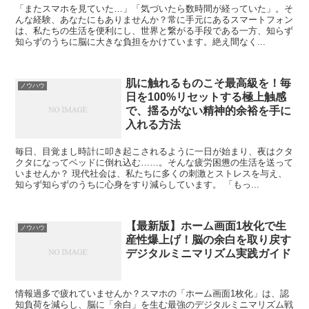
「またスマホを見ていた…」「気づいたら数時間が経っていた」。そ
んな経験、あなたにもありませんか？常に手元にあるスマートフォン
は、私たちの生活を便利にし、世界と繋がる手段である一方、知らず
知らずのうちに脳に大きな負担をかけています。絶え間なく...
肌に触れるものこそ最高級を！毎
ノウハウ
日を100%リセットする極上触感
で、揺るがない精神的余裕を手に
入れる方法
毎日、目覚まし時計に叩き起こされるように一日が始まり、夜はクタ
クタになってベッドに倒れ込む……。そんな疲労困憊の生活を送って
いませんか？ 現代社会は、私たちに多くの刺激とストレスを与え、
知らず知らずのうちに心身をすり減らしています。 「もっ...
【最新版】ホーム画面1枚化で生
ノウハウ
産性爆上げ！脳の余白を取り戻す
デジタルミニマリズム実践ガイド
情報過多で疲れていませんか？スマホの「ホーム画面1枚化」は、認
知負荷を減らし、脳に「余白」を生む最強のデジタルミニマリズム戦