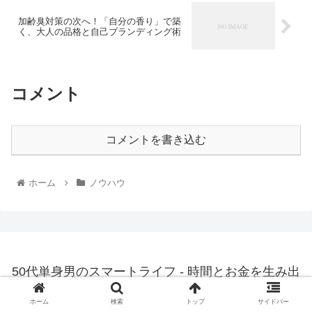
加齢臭対策の次へ！「自分の香り」で築
く、大人の品格と自己ブランディング術
コメント
コメントを書き込む
ホーム
ノウハウ
50代単身男のスマートライフ - 時間とお金を生み出
す「ずるい選択」
ホーム
検索
トップ
サイドバー
© 2025 50代単身男のスマートライフ - 時間とお金を生み出す「ず