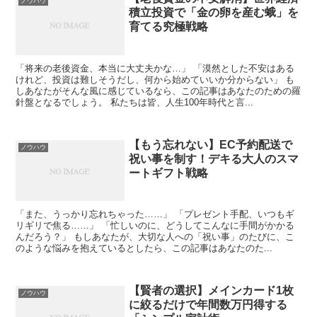
ノウハウ
積立投資で「金の卵を産む蛾」を
育てる究極戦略
「将来の老後資金、本当に大丈夫かな…」 「漠然とした不安はある
けれど、投資は難しそうだし、何から始めていいか分からない」 も
しあなたがそんな風に感じているなら、この記事はあなたのための羅
針盤となるでしょう。 私たちは皆、人生100年時代と言...
【もう忘れない】EC予約配送で
ノウハウ
祝い事を制す！デキる大人のスマ
ートギフト戦略
「また、うっかり忘れちゃった……」 「プレゼント手配、いつもギ
リギリで焦る……」 「忙しいのに、どうしてこんなに手間がかかる
んだろう？」 もしあなたが、大切な人への「祝い事」のたびに、こ
のような悩みを抱えているとしたら、この記事はあなたのた...
【賢者の選択】メインカード1枚
ノウハウ
に絞るだけで年間数万円得する