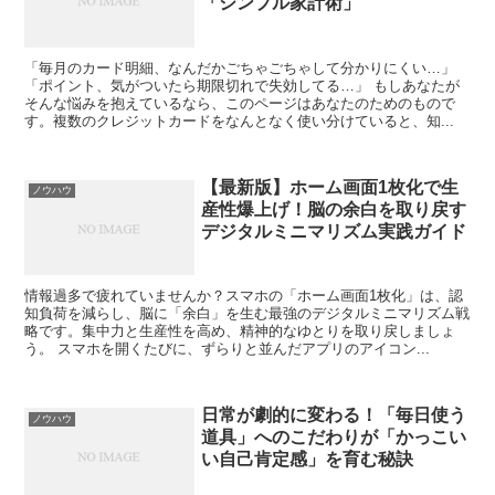
「シンプル家計術」
「毎月のカード明細、なんだかごちゃごちゃして分かりにくい…」
「ポイント、気がついたら期限切れで失効してる…」 もしあなたが
そんな悩みを抱えているなら、このページはあなたのためのもので
す。複数のクレジットカードをなんとなく使い分けていると、知...
【最新版】ホーム画面1枚化で生
ノウハウ
産性爆上げ！脳の余白を取り戻す
デジタルミニマリズム実践ガイド
情報過多で疲れていませんか？スマホの「ホーム画面1枚化」は、認
知負荷を減らし、脳に「余白」を生む最強のデジタルミニマリズム戦
略です。集中力と生産性を高め、精神的なゆとりを取り戻しましょ
う。 スマホを開くたびに、ずらりと並んだアプリのアイコン...
日常が劇的に変わる！「毎日使う
ノウハウ
道具」へのこだわりが「かっこい
い自己肯定感」を育む秘訣