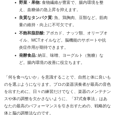
野菜・果物:
食物繊維が豊富で、腸内環境を整
え、血糖値の急上昇を抑えます。
良質なタンパク質:
魚、鶏胸肉、豆類など。筋肉
量の維持・向上に不可欠です。
不飽和脂肪酸:
アボカド、ナッツ類、オリーブオ
イル、MCTオイルなど。脳機能のサポートや抗
炎症作用が期待できます。
発酵食品:
納豆、味噌、ヨーグルト（無糖）な
ど。腸内環境の改善に役立ちます。
「何を食べないか」を意識することで、自然と体に良いも
のを選ぶようになります。プロの楽器演奏者が最高の音色
を出すために、日々の練習だけでなく、楽器のメンテナン
スや体の調整を欠かさないように、「37式食事法」はあ
なたの最高のパフォーマンスを引き出すための、戦略的な
体と脳の調整法なのです。