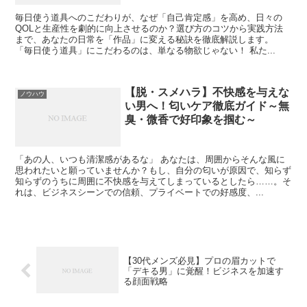
毎日使う道具へのこだわりが、なぜ「自己肯定感」を高め、日々の
QOLと生産性を劇的に向上させるのか？選び方のコツから実践方法
まで、あなたの日常を「作品」に変える秘訣を徹底解説します。
「毎日使う道具」にこだわるのは、単なる物欲じゃない！ 私た...
【脱・スメハラ】不快感を与えな
ノウハウ
い男へ！匂いケア徹底ガイド～無
臭・微香で好印象を掴む～
「あの人、いつも清潔感があるな」 あなたは、周囲からそんな風に
思われたいと願っていませんか？もし、自分の匂いが原因で、知らず
知らずのうちに周囲に不快感を与えてしまっているとしたら……。そ
れは、ビジネスシーンでの信頼、プライベートでの好感度、...
【30代メンズ必見】プロの眉カットで
「デキる男」に覚醒！ビジネスを加速す
る顔面戦略