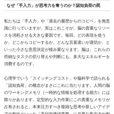
なぜ「手入力」が思考力を奪うのか？認知負荷の罠
私たちは「手入力」や「過去の履歴からのコピペ」を無意
識に行っていますが、実はこれこそが、脳の貴重なリソー
スを消耗させる大きな要因です。毎回、どの表現を使う
か、どこからコピーするか、どんな言葉遣いが適切か、と
いった小さな意思決定が積み重なります。脳は、これらの
些細なタスクの切り替えや判断にも、多大なエネルギーを
消費するのです。
心理学でいう「スイッチングコスト」や脳科学で語られる
「認知負荷」の概念がまさにこれに当たります。人間の脳
のワーキングメモリ（一時的な情報を処理する能力）には
限りがあります。定型的な入力作業にこの貴重なメモリが
占有されると、本来注力すべき複雑な思考や新しいアイデ
アの創出といった「高付加価値業務」に必要な集中力や創