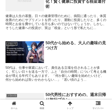
化！賢く健康に投資する税金還付
術
健康は人生の基盤。日々の健康管理のために、病院に通ったり、体質
改善のためにサプリメントを摂ったり、運動に投資したりと、多くの
時間とお金を費やしている方も多いのではないでしょうか。しかし、
そうした健康への投資が、実は「税金」という形で私たちに...
50代から始める、大人の趣味の見
ノウハウ
つけ方
50代は、仕事や家庭において、責任ある立場を任されることが多
く、忙しい日々を送る一方で、ふと「自分の時間」について考える機
会が増える年代でもあります。 「何か新しい趣味を始めたいけど、
何から始めれば良いかわからない…」「若い頃のよう...
50代男性におすすめの、週末日帰
ノウハウ
り旅行プラン
ホーム
検索
トップ
サイドバー