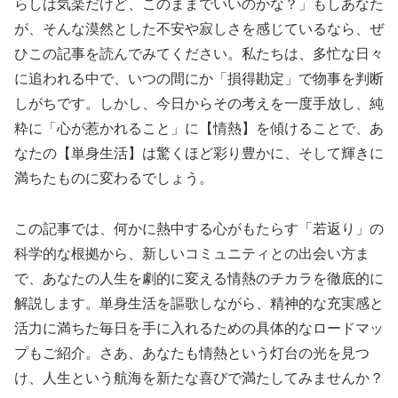
らしは気楽だけど、このままでいいのかな？」もしあなた
が、そんな漠然とした不安や寂しさを感じているなら、ぜ
ひこの記事を読んでみてください。私たちは、多忙な日々
に追われる中で、いつの間にか「損得勘定」で物事を判断
しがちです。しかし、今日からその考えを一度手放し、純
粋に「心が惹かれること」に【情熱】を傾けることで、あ
なたの【単身生活】は驚くほど彩り豊かに、そして輝きに
満ちたものに変わるでしょう。
この記事では、何かに熱中する心がもたらす「若返り」の
科学的な根拠から、新しいコミュニティとの出会い方ま
で、あなたの人生を劇的に変える情熱のチカラを徹底的に
解説します。単身生活を謳歌しながら、精神的な充実感と
活力に満ちた毎日を手に入れるための具体的なロードマッ
プもご紹介。さあ、あなたも情熱という灯台の光を見つ
け、人生という航海を新たな喜びで満たしてみませんか？