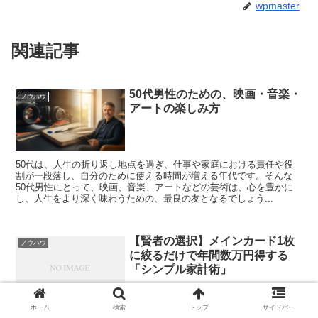
wpmaster
関連記事
50代男性のための、映画・音楽・
ノウハウ
アートの楽しみ方
50代は、人生の折り返し地点を過ぎ、仕事や家庭における責任や役
割が一段落し、自分のために使える時間が増える年代です。そんな
50代男性にとって、映画、音楽、アートなどの芸術は、心を豊かに
し、人生をより深く味わうための、最良の友となるでしょう...
【賢者の選択】メインカード1枚
ノウハウ
に絞るだけで年間数万円得する
「シンプル家計術」
ホーム
検索
トップ
サイドバー
「毎月のカード明細、なんだかごちゃごちゃして分かりにくい…」