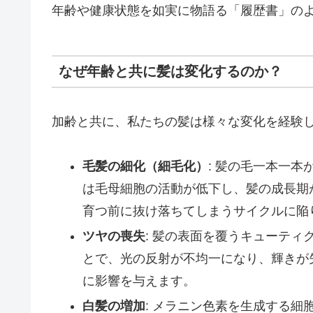
年齢や健康状態を如実に物語る「履歴書」の
なぜ年齢と共に髪は変化するのか？
加齢と共に、私たちの髪は様々な変化を経験
毛髪の細化（細毛化）
: 髪の毛一本一
は毛母細胞の活動が低下し、髪の成長期
育つ前に抜け落ちてしまうサイクルに陥
ツヤの喪失
: 髪の表面を覆うキューテ
とで、光の反射が不均一になり、輝きが
に影響を与えます。
白髪の増加
: メラニン色素を生成する