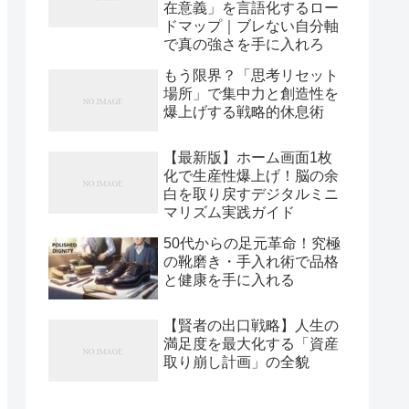
在意義」を言語化するロー
ドマップ｜ブレない自分軸
で真の強さを手に入れろ
もう限界？「思考リセット
場所」で集中力と創造性を
爆上げする戦略的休息術
【最新版】ホーム画面1枚
化で生産性爆上げ！脳の余
白を取り戻すデジタルミニ
マリズム実践ガイド
50代からの足元革命！究極
の靴磨き・手入れ術で品格
と健康を手に入れる
【賢者の出口戦略】人生の
満足度を最大化する「資産
取り崩し計画」の全貌