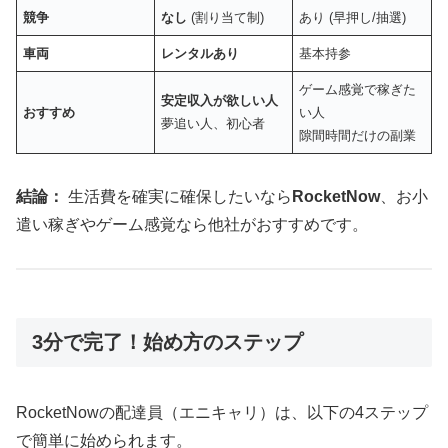
競争
なし
(割り当て制)
あり (早押し/抽選)
車両
レンタルあり
基本持参
ゲーム感覚で稼ぎた
安定収入が欲しい人
おすすめ
い人
夢追い人、初心者
隙間時間だけの副業
結論：
生活費を確実に確保したいなら
RocketNow
、お小
遣い稼ぎやゲーム感覚なら他社がおすすめです。
3分で完了！始め方のステップ
RocketNowの配達員（エニキャリ）は、以下の4ステップ
で簡単に始められます。