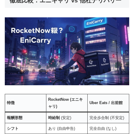
徹底比較：エニキャリ vs 他社デリバリー
RocketNow (エニキ
特徴
Uber Eats / 出前館
ャリ)
報酬形態
時給制
(安定)
完全歩合制 (不安定)
シフト
あり (自由申告)
完全自由 (なし)