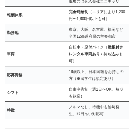
雇用元は株式会社エニキャリ
完全時給制
（エリアにより1,200
報酬体系
円〜1,800円以上も可）
東京、大阪、名古屋、福岡など
勤務地
全国12都道府県の主要都市
自転車・原付バイク（
屋根付き
車両
レンタル車両あり
/ 持ち込みも
可）
18歳以上、日本国籍をお持ちの
応募資格
方（※留学生は規定あり）
自由申告制（週1日〜OK、短期
シフト
も歓迎）
ノルマなし、待機中も給与発
特徴
生、即日払い対応可